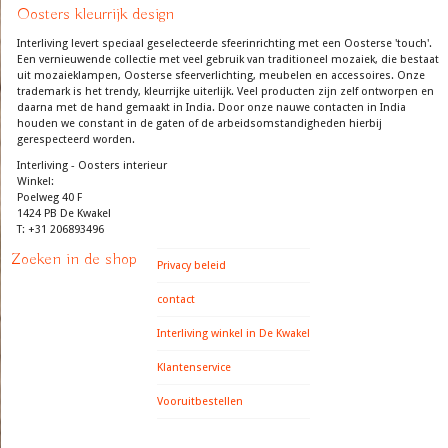
Oosters kleurrijk design
Interliving levert speciaal geselecteerde sfeerinrichting met een Oosterse 'touch'.
Een vernieuwende collectie met veel gebruik van traditioneel mozaiek, die bestaat
uit mozaieklampen, Oosterse sfeerverlichting, meubelen en accessoires. Onze
trademark is het trendy, kleurrijke uiterlijk. Veel producten zijn zelf ontworpen en
daarna met de hand gemaakt in India. Door onze nauwe contacten in India
houden we constant in de gaten of de arbeidsomstandigheden hierbij
gerespecteerd worden.
Interliving - Oosters interieur
Winkel:
Poelweg 40 F
1424 PB De Kwakel
T: +31 206893496
Zoeken in de shop
Privacy beleid
contact
Interliving winkel in De Kwakel
Klantenservice
Vooruitbestellen