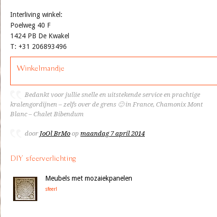
Interliving winkel:
Poelweg 40 F
1424 PB De Kwakel
T: +31 206893496
Winkelmandje
Bedankt voor jullie snelle en uitstekende service en prachtige
kralengordijnen – zelfs over de grens 🙂 in France, Chamonix Mont
Blanc – Chalet Bibendum
door
JoOl BrMo
op
maandag 7 april 2014
DIY sfeerverlichting
Meubels met mozaiekpanelen
sfeer!