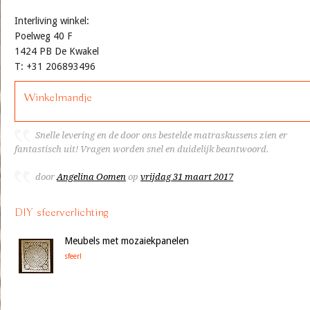
Interliving winkel:
Poelweg 40 F
1424 PB De Kwakel
T: +31 206893496
Winkelmandje
Snelle levering en de door ons bestelde matraskussens zien er
fantastisch uit! Vragen worden snel en duidelijk beantwoord.
door
Angelina Oomen
op
vrijdag 31 maart 2017
DIY sfeerverlichting
Meubels met mozaiekpanelen
sfeer!