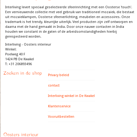
Interliving levert speciaal geselecteerde sfeerinrichting met een Oosterse 'touch'.
Een vernieuwende collectie met veel gebruik van traditioneel mozaiek, die bestaat
uit mozaieklampen, Oosterse sfeerverlichting, meubelen en accessoires. Onze
trademark is het trendy, kleurrijke uiterlijk. Veel producten zijn zelf ontworpen en
daarna met de hand gemaakt in India. Door onze nauwe contacten in India
houden we constant in de gaten of de arbeidsomstandigheden hierbij
gerespecteerd worden.
Interliving - Oosters interieur
Winkel:
Poelweg 40 F
1424 PB De Kwakel
T: +31 206893496
Zoeken in de shop
Privacy beleid
contact
Interliving winkel in De Kwakel
Klantenservice
Vooruitbestellen
Oosters interieur