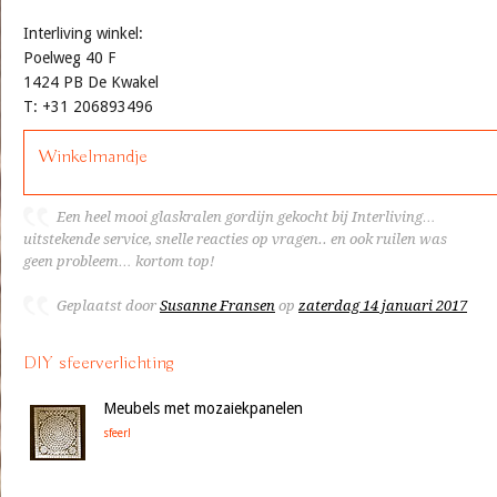
Interliving winkel:
Poelweg 40 F
1424 PB De Kwakel
T: +31 206893496
Winkelmandje
Een heel mooi glaskralen gordijn gekocht bij Interliving…
uitstekende service, snelle reacties op vragen.. en ook ruilen was
geen probleem… kortom top!
Geplaatst door
Susanne Fransen
op
zaterdag 14 januari 2017
DIY sfeerverlichting
Meubels met mozaiekpanelen
sfeer!