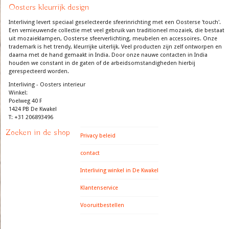
Oosters kleurrijk design
Interliving levert speciaal geselecteerde sfeerinrichting met een Oosterse 'touch'.
Een vernieuwende collectie met veel gebruik van traditioneel mozaiek, die bestaat
uit mozaieklampen, Oosterse sfeerverlichting, meubelen en accessoires. Onze
trademark is het trendy, kleurrijke uiterlijk. Veel producten zijn zelf ontworpen en
daarna met de hand gemaakt in India. Door onze nauwe contacten in India
houden we constant in de gaten of de arbeidsomstandigheden hierbij
gerespecteerd worden.
Interliving - Oosters interieur
Winkel:
Poelweg 40 F
1424 PB De Kwakel
T: +31 206893496
Zoeken in de shop
Privacy beleid
contact
Interliving winkel in De Kwakel
Klantenservice
Vooruitbestellen