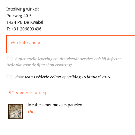
Interliving winkel:
Poelweg 40 F
1424 PB De Kwakel
T: +31 206893496
Winkelmandje
Super snelle levering en uitstekende service, ook bij defecten.
Bedankt voor de fijne shop ervaring!
door
Jean Frédéric Zolnet
op
vrijdag 16 januari 2015
DIY sfeerverlichting
Meubels met mozaiekpanelen
sfeer!