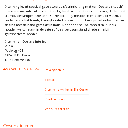
Interliving levert speciaal geselecteerde sfeerinrichting met een Oosterse 'touch'.
Een vernieuwende collectie met veel gebruik van traditioneel mozaiek, die bestaat
uit mozaieklampen, Oosterse sfeerverlichting, meubelen en accessoires. Onze
trademark is het trendy, kleurrijke uiterlijk. Veel producten zijn zelf ontworpen en
daarna met de hand gemaakt in India. Door onze nauwe contacten in India
houden we constant in de gaten of de arbeidsomstandigheden hierbij
gerespecteerd worden.
Interliving - Oosters interieur
Winkel:
Poelweg 40 F
1424 PB De Kwakel
T: +31 206893496
Zoeken in de shop
Privacy beleid
contact
Interliving winkel in De Kwakel
Klantenservice
Vooruitbestellen
Oosters interieur