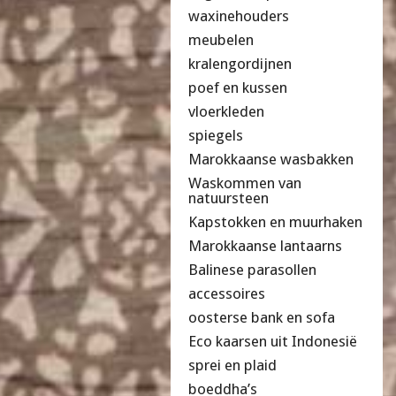
waxinehouders
meubelen
kralengordijnen
poef en kussen
vloerkleden
spiegels
Marokkaanse wasbakken
Waskommen van
natuursteen
Kapstokken en muurhaken
Marokkaanse lantaarns
Balinese parasollen
accessoires
oosterse bank en sofa
Eco kaarsen uit Indonesië
sprei en plaid
boeddha’s