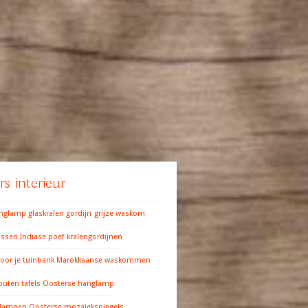
s interieur
anglamp
glaskralen gordijn
grijze waskom
ussen
Indiase poef
kralengordijnen
oor je tuinbank
Marokkaanse waskommen
outen tafels
Oosterse hanglamp
 lampen
Oosterse mozaiekspiegels