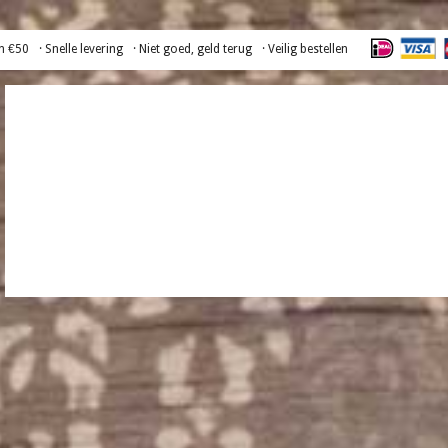
n €50
· Snelle levering
· Niet goed, geld terug
· Veilig bestellen