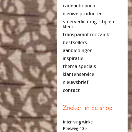
cadeaubonnen
nieuwe producten
sfeerverlichting: stijl en
kleur
transparant mozaïek
bestsellers
aanbiedingen
inspiratie
thema specials
klantenservice
nieuwsbrief
contact
Zoeken in de shop
Interliving winkel:
Poelweg 40 F