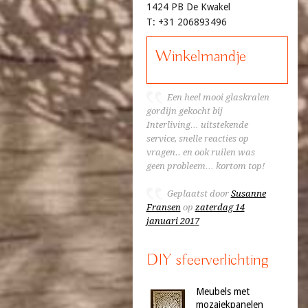
1424 PB De Kwakel
T: +31 206893496
Winkelmandje
Een heel mooi glaskralen
gordijn gekocht bij
Interliving… uitstekende
service, snelle reacties op
vragen.. en ook ruilen was
geen probleem… kortom top!
Geplaatst door
Susanne
Fransen
op
zaterdag 14
januari 2017
DIY sfeerverlichting
Meubels met
mozaiekpanelen