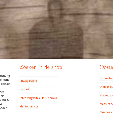
Zoeken in de shop
Ooster
richting
bruine h
llectie
Privacy beleid
 bestaat
Indiaas k
contact
het
Kussens v
elf
Interliving winkel in De Kwakel
 India.
we
Massief h
Klantenservice
gheden
Oosterse