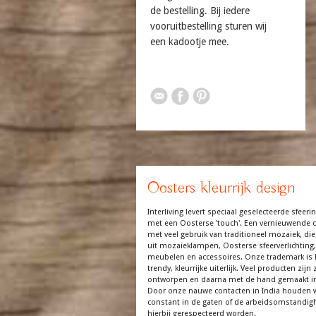
de bestelling. Bij iedere
vooruitbestelling sturen wij
een kadootje mee.
Oosters kleurrijk design
Interliving levert speciaal geselecteerde sfeerin
met een Oosterse 'touch'. Een vernieuwende co
met veel gebruik van traditioneel mozaiek, die
uit mozaieklampen, Oosterse sfeerverlichting,
meubelen en accessoires. Onze trademark is 
trendy, kleurrijke uiterlijk. Veel producten zijn z
ontworpen en daarna met de hand gemaakt in
Door onze nauwe contacten in India houden 
constant in de gaten of de arbeidsomstandi
hierbij gerespecteerd worden.