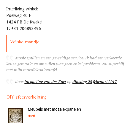
Interliving winkel:
Poelweg 40 F
1424 PB De Kwakel
T: +31 206893496
Winkelmandje
Mooie spullen en een geweldige service! Ik had een verkeerde
keuze gemaakt en omruilen was geen enkel probleem. Nu superblij
met mijn mozaïek salontafel.
door
Jacqueline van der Kort
op
dinsdag 28 februari 2017
DIY sfeerverlichting
Meubels met mozaiekpanelen
sfeer!