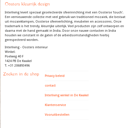
Oosters kleurrijk design
Interliving levert speciaal geselecteerde sfeerinrichting met een Oosterse 'touch'.
Een vernieuwende collectie met veel gebruik van traditioneel mozaiek, die bestaat
uit mozaieklampen, Oosterse sfeerverlichting, meubelen en accessoires. Onze
trademark is het trendy, kleurrijke uiterlijk. Veel producten zijn zelf ontworpen en
daarna met de hand gemaakt in India. Door onze nauwe contacten in India
houden we constant in de gaten of de arbeidsomstandigheden hierbij
gerespecteerd worden.
Interliving - Oosters interieur
Winkel:
Poelweg 40 F
1424 PB De Kwakel
T: +31 206893496
Zoeken in de shop
Privacy beleid
contact
Interliving winkel in De Kwakel
Klantenservice
Vooruitbestellen