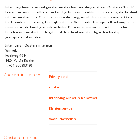
Interliving levert speciaal geselecteerde sfeerinrichting met een Oosterse 'touch'.
Een vernieuwende collectie met veel gebruik van traditioneel mozaiek, die bestaat
uit mozaieklampen, Oosterse sfeerverlichting, meubelen en accessoires. Onze
trademark is het trendy, kleurrijke uiterlijk. Veel producten zijn zelf ontworpen en
daarna met de hand gemaakt in India. Door onze nauwe contacten in India
houden we constant in de gaten of de arbeidsomstandigheden hierbij
gerespecteerd worden.
Interliving - Oosters interieur
Winkel:
Poelweg 40 F
1424 PB De Kwakel
T: +31 206893496
Zoeken in de shop
Privacy beleid
contact
Interliving winkel in De Kwakel
Klantenservice
Vooruitbestellen
Oosters interieur