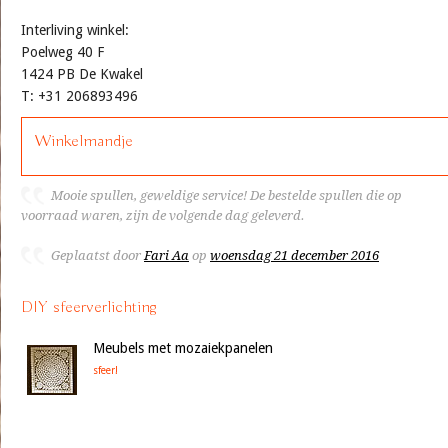
Interliving winkel:
Poelweg 40 F
1424 PB De Kwakel
T: +31 206893496
Winkelmandje
Mooie spullen, geweldige service! De bestelde spullen die op
voorraad waren, zijn de volgende dag geleverd.
Geplaatst door
Fari Aa
op
woensdag 21 december 2016
DIY sfeerverlichting
Meubels met mozaiekpanelen
sfeer!