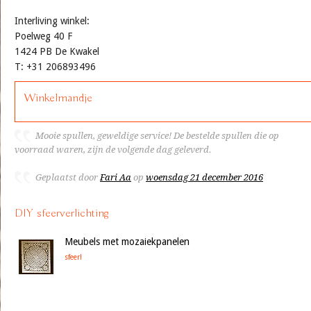
Interliving winkel:
Poelweg 40 F
1424 PB De Kwakel
T: +31 206893496
Winkelmandje
Mooie spullen, geweldige service! De bestelde spullen die op
voorraad waren, zijn de volgende dag geleverd.
Geplaatst door
Fari Aa
op
woensdag 21 december 2016
DIY sfeerverlichting
Meubels met mozaiekpanelen
sfeer!