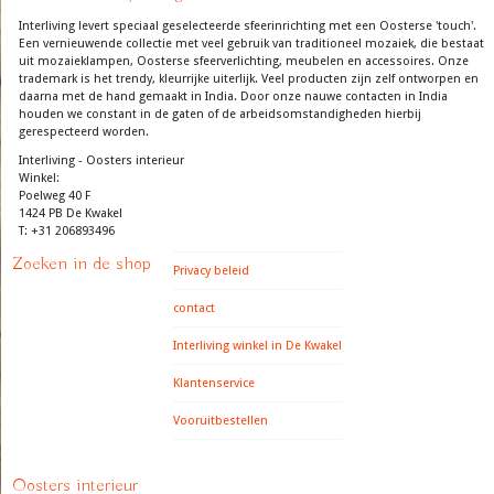
Interliving levert speciaal geselecteerde sfeerinrichting met een Oosterse 'touch'.
Een vernieuwende collectie met veel gebruik van traditioneel mozaiek, die bestaat
uit mozaieklampen, Oosterse sfeerverlichting, meubelen en accessoires. Onze
trademark is het trendy, kleurrijke uiterlijk. Veel producten zijn zelf ontworpen en
daarna met de hand gemaakt in India. Door onze nauwe contacten in India
houden we constant in de gaten of de arbeidsomstandigheden hierbij
gerespecteerd worden.
Interliving - Oosters interieur
Winkel:
Poelweg 40 F
1424 PB De Kwakel
T: +31 206893496
Zoeken in de shop
Privacy beleid
contact
Interliving winkel in De Kwakel
Klantenservice
Vooruitbestellen
Oosters interieur