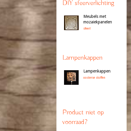
DIY sfeerverlichting
Meubels met
mozaiekpanelen
sfeer!
Lampenkappen
Lampenkappen
oosterse stoffen
Product niet op
voorraad?