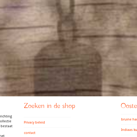
Zoeken in de shop
Ooster
richting
bruine h
llectie
Privacy beleid
 bestaat
Indiaas k
contact
het