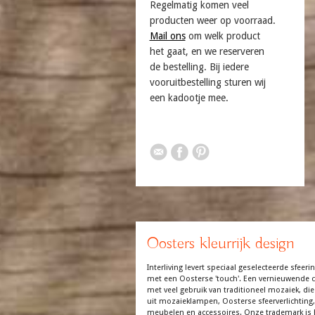
Regelmatig komen veel
producten weer op voorraad.
Mail ons
om welk product
het gaat, en we reserveren
de bestelling. Bij iedere
vooruitbestelling sturen wij
een kadootje mee.
Oosters kleurrijk design
Interliving levert speciaal geselecteerde sfeerin
met een Oosterse 'touch'. Een vernieuwende co
met veel gebruik van traditioneel mozaiek, die
uit mozaieklampen, Oosterse sfeerverlichting,
meubelen en accessoires. Onze trademark is 