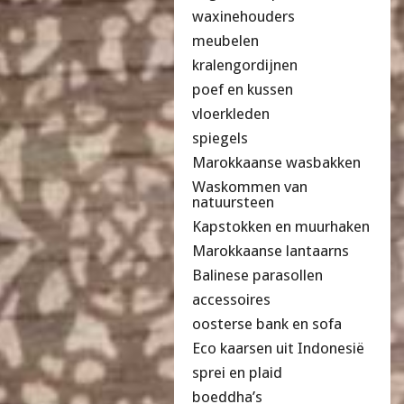
waxinehouders
meubelen
kralengordijnen
poef en kussen
vloerkleden
spiegels
Marokkaanse wasbakken
Waskommen van
natuursteen
Kapstokken en muurhaken
Marokkaanse lantaarns
Balinese parasollen
accessoires
oosterse bank en sofa
Eco kaarsen uit Indonesië
sprei en plaid
boeddha’s