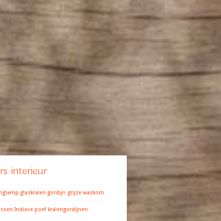
s interieur
anglamp
glaskralen gordijn
grijze waskom
ussen
Indiase poef
kralengordijnen