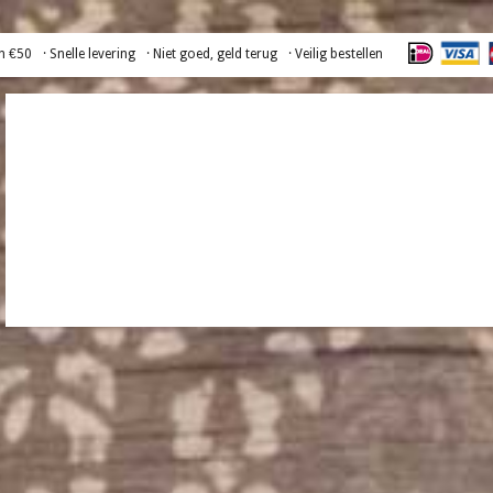
n €50
· Snelle levering
· Niet goed, geld terug
· Veilig bestellen