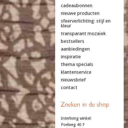
cadeaubonnen
nieuwe producten
sfeerverlichting: stijl en
kleur
transparant mozaïek
bestsellers
aanbiedingen
inspiratie
thema specials
klantenservice
nieuwsbrief
contact
Zoeken in de shop
Interliving winkel:
Poelweg 40 F