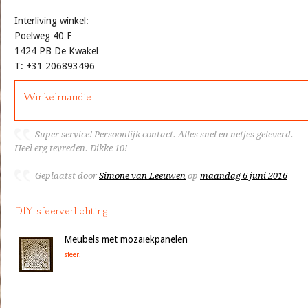
Interliving winkel:
Poelweg 40 F
1424 PB De Kwakel
T: +31 206893496
Winkelmandje
Super service! Persoonlijk contact. Alles snel en netjes geleverd.
Heel erg tevreden. Dikke 10!
Geplaatst door
Simone van Leeuwen
op
maandag 6 juni 2016
DIY sfeerverlichting
Meubels met mozaiekpanelen
sfeer!