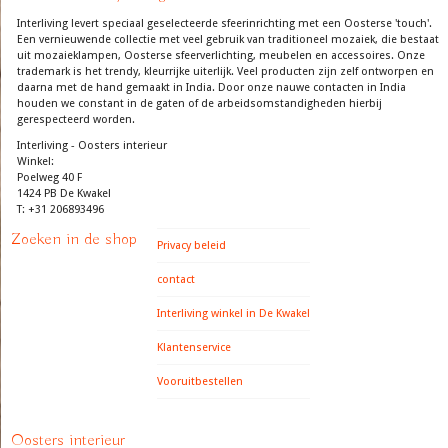
Interliving levert speciaal geselecteerde sfeerinrichting met een Oosterse 'touch'.
Een vernieuwende collectie met veel gebruik van traditioneel mozaiek, die bestaat
uit mozaieklampen, Oosterse sfeerverlichting, meubelen en accessoires. Onze
trademark is het trendy, kleurrijke uiterlijk. Veel producten zijn zelf ontworpen en
daarna met de hand gemaakt in India. Door onze nauwe contacten in India
houden we constant in de gaten of de arbeidsomstandigheden hierbij
gerespecteerd worden.
Interliving - Oosters interieur
Winkel:
Poelweg 40 F
1424 PB De Kwakel
T: +31 206893496
Zoeken in de shop
Privacy beleid
contact
Interliving winkel in De Kwakel
Klantenservice
Vooruitbestellen
Oosters interieur