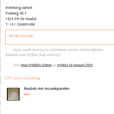
Interliving winkel:
Poelweg 40 F
1424 PB De Kwakel
T: +31 206893496
Winkelmandje
Super snelle levering en uitstekende service, ook bij defecten.
Bedankt voor de fijne shop ervaring!
door
Jean Frédéric Zolnet
op
vrijdag 16 januari 2015
DIY sfeerverlichting
Meubels met mozaiekpanelen
sfeer!