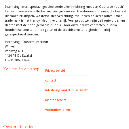
Interliving levert speciaal geselecteerde sfeerinrichting met een Oosterse 'touch'.
Een vernieuwende collectie met veel gebruik van traditioneel mozaiek, die bestaat
uit mozaieklampen, Oosterse sfeerverlichting, meubelen en accessoires. Onze
trademark is het trendy, kleurrijke uiterlijk. Veel producten zijn zelf ontworpen en
daarna met de hand gemaakt in India. Door onze nauwe contacten in India
houden we constant in de gaten of de arbeidsomstandigheden hierbij
gerespecteerd worden.
Interliving - Oosters interieur
Winkel:
Poelweg 40 F
1424 PB De Kwakel
T: +31 206893496
Zoeken in de shop
Privacy beleid
contact
Interliving winkel in De Kwakel
Klantenservice
Vooruitbestellen
Oosters interieur