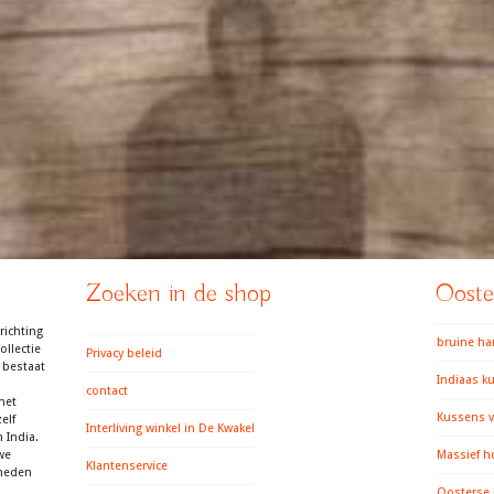
Zoeken in de shop
Ooster
richting
bruine h
llectie
Privacy beleid
 bestaat
Indiaas k
contact
het
Kussens v
elf
Interliving winkel in De Kwakel
 India.
we
Massief h
Klantenservice
gheden
Oosterse