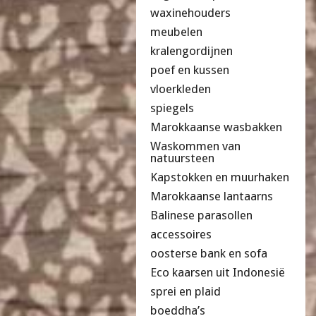
waxinehouders
meubelen
kralengordijnen
poef en kussen
vloerkleden
spiegels
Marokkaanse wasbakken
Waskommen van
natuursteen
Kapstokken en muurhaken
Marokkaanse lantaarns
Balinese parasollen
accessoires
oosterse bank en sofa
Eco kaarsen uit Indonesië
sprei en plaid
boeddha’s