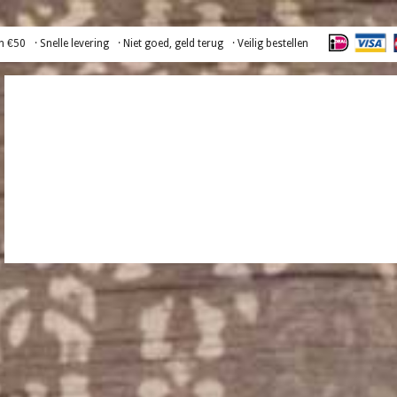
n €50
· Snelle levering
· Niet goed, geld terug
· Veilig bestellen