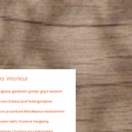
s interieur
anglamp
glaskralen gordijn
grijze waskom
ussen
Indiase poef
kralengordijnen
oor je tuinbank
Marokkaanse waskommen
outen tafels
Oosterse hanglamp
 lampen
Oosterse mozaiekspiegels