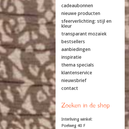
cadeaubonnen
nieuwe producten
sfeerverlichting: stijl en
kleur
transparant mozaïek
bestsellers
aanbiedingen
inspiratie
thema specials
klantenservice
nieuwsbrief
contact
Zoeken in de shop
Interliving winkel:
Poelweg 40 F