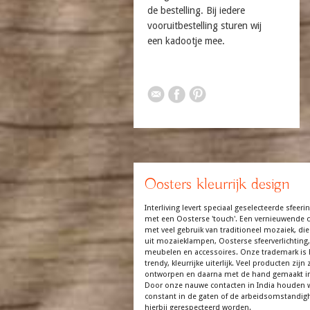
de bestelling. Bij iedere
vooruitbestelling sturen wij
een kadootje mee.
Oosters kleurrijk design
Interliving levert speciaal geselecteerde sfeerin
met een Oosterse 'touch'. Een vernieuwende co
met veel gebruik van traditioneel mozaiek, die
uit mozaieklampen, Oosterse sfeerverlichting,
meubelen en accessoires. Onze trademark is 
trendy, kleurrijke uiterlijk. Veel producten zijn z
ontworpen en daarna met de hand gemaakt in
Door onze nauwe contacten in India houden 
constant in de gaten of de arbeidsomstandi
hierbij gerespecteerd worden.