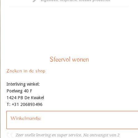
algemeen
,
inspiratie
,
nieuwe producten
Sfeervol wonen
Zoeken in de shop
Interliving winkel:
Poelweg 40 F
1424 PB De Kwakel
T: +31 206893496
Winkelmandje
Zeer snelle levering en super service. Na ontvangst van 2