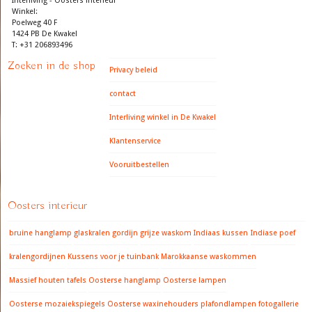
Interliving - Oosters interieur
Winkel:
Poelweg 40 F
1424 PB De Kwakel
T: +31 206893496
Zoeken in de shop
Privacy beleid
contact
Interliving winkel in De Kwakel
Klantenservice
Vooruitbestellen
Oosters interieur
bruine hanglamp
glaskralen gordijn
grijze waskom
Indiaas kussen
Indiase poef
kralengordijnen
Kussens voor je tuinbank
Marokkaanse waskommen
Massief houten tafels
Oosterse hanglamp
Oosterse lampen
Oosterse mozaiekspiegels
Oosterse waxinehouders
plafondlampen fotogallerie