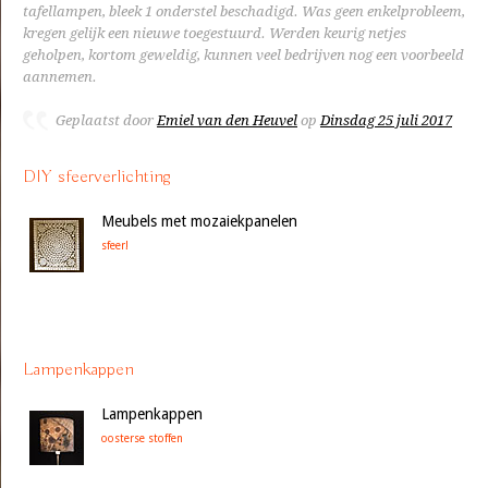
tafellampen, bleek 1 onderstel beschadigd. Was geen enkelprobleem,
kregen gelijk een nieuwe toegestuurd. Werden keurig netjes
geholpen, kortom geweldig, kunnen veel bedrijven nog een voorbeeld
aannemen.
Geplaatst door
Emiel van den Heuvel
op
Dinsdag 25 juli 2017
DIY sfeerverlichting
Meubels met mozaiekpanelen
sfeer!
Lampenkappen
Lampenkappen
oosterse stoffen