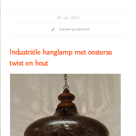
26
jul
2017
nieuwe producten
Industriële hanglamp met oosterse
twist en hout