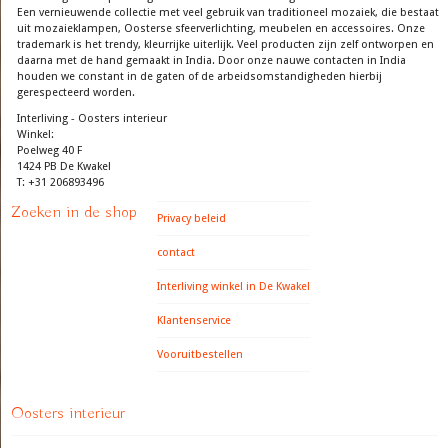
Een vernieuwende collectie met veel gebruik van traditioneel mozaiek, die bestaat
uit mozaieklampen, Oosterse sfeerverlichting, meubelen en accessoires. Onze
trademark is het trendy, kleurrijke uiterlijk. Veel producten zijn zelf ontworpen en
daarna met de hand gemaakt in India. Door onze nauwe contacten in India
houden we constant in de gaten of de arbeidsomstandigheden hierbij
gerespecteerd worden.
Interliving - Oosters interieur
Winkel:
Poelweg 40 F
1424 PB De Kwakel
T: +31 206893496
Zoeken in de shop
Privacy beleid
contact
Interliving winkel in De Kwakel
Klantenservice
Vooruitbestellen
Oosters interieur