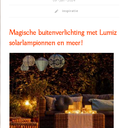
09
jan
2024
inspiratie
Magische buitenverlichting met Lumiz
solarlampionnen en meer!