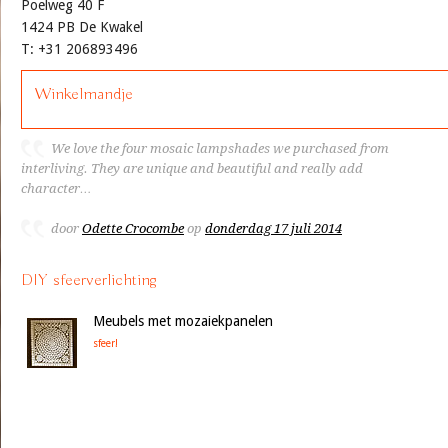
Poelweg 40 F
1424 PB De Kwakel
T: +31 206893496
Winkelmandje
We love the four mosaic lampshades we purchased from
interliving. They are unique and beautiful and really add
character…
door
Odette Crocombe
op
donderdag 17 juli 2014
DIY sfeerverlichting
Meubels met mozaiekpanelen
sfeer!