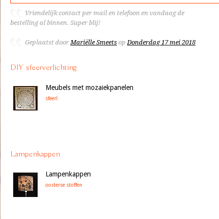
Vriendelijk contact per mail en telefoon en vandaag de
bestelling al binnen. Super blij!
Geplaatst door
Mariëlle Smeets
op
Donderdag 17 mei 2018
DIY sfeerverlichting
Meubels met mozaiekpanelen
sfeer!
Lampenkappen
Lampenkappen
oosterse stoffen