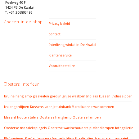
Poelweg 40 F
1424 PB De Kwakel
T: +31 206893496
Zoeken in de shop
Privacy beleid
contact
Interliving winkel in De Kwakel
Klantenservice
Vooruitbestellen
Oosters interieur
bruine hanglamp
glaskralen gordijn
grijze waskom
Indiaas kussen
Indiase poef
kralengordijnen
Kussens voor je tuinbank
Marokkaanse waskommen
Massief houten tafels
Oosterse hanglamp
Oosterse lampen
Oosterse mozaiekspiegels
Oosterse waxinehouders
plafondlampen fotogallerie
Plafonnières
Poef en kussen
sfeerverlichting
theelichtjes
transparant mozaiek