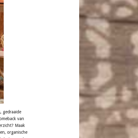
s, gedraaide
 comeback van
verzicht? Maak
ten, organische