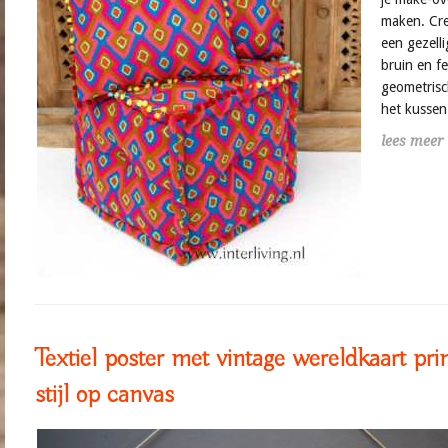
maken. Cre
een gezell
bruin en fe
geometrisc
het kussen
lees meer
Textiel poster met vintage wereldkaart prin
stijl op canvas