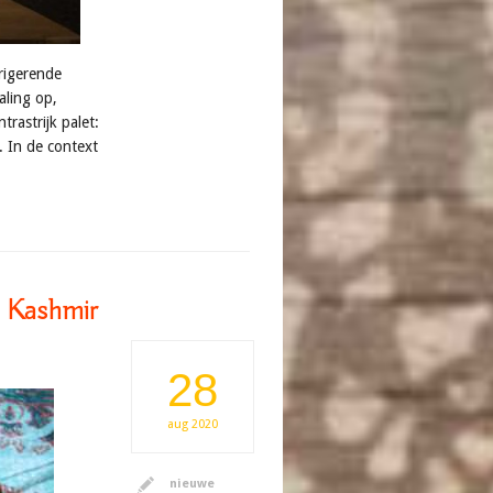
rigerende
aling op,
rastrijk palet:
. In de context
t Kashmir
28
aug
2020
nieuwe