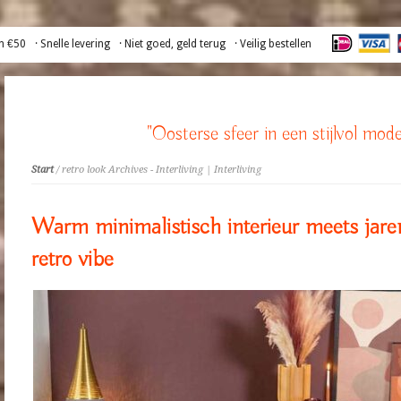
n €50
· Snelle levering
· Niet goed, geld terug
· Veilig bestellen
"Oosterse sfeer in een stijlvol mode
Start
/ retro look Archives - Interliving | Interliving
Warm minimalistisch interieur meets jare
retro vibe