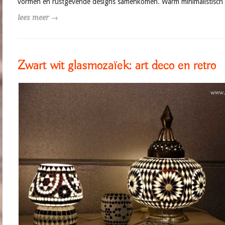
vormen en rustgevende designs samenkomen. Warm minimalistisch i
lees meer →
Zwart wit glasmozaïek: art deco en retro