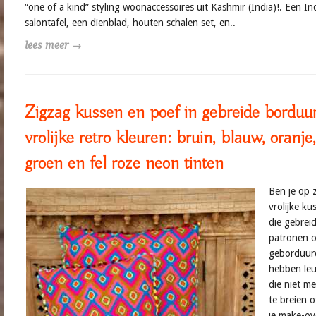
“one of a kind” styling woonaccessoires uit Kashmir (India)!. Een In
salontafel, een dienblad, houten schalen set, en..
lees meer →
Zigzag kussen en poef in gebreide borduur 
vrolijke retro kleuren: bruin, blauw, oranje
groen en fel roze neon tinten
Ben je op 
vrolijke k
die gebreid
patronen o
geborduurde
hebben leu
die niet me
te breien 
je make-ov