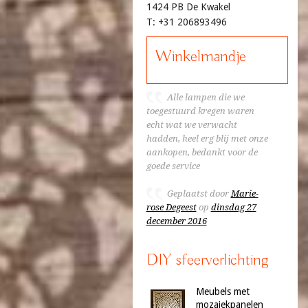
1424 PB De Kwakel
T: +31 206893496
Winkelmandje
Alle lampen die we
toegestuurd kregen waren
echt wat we verwacht
hadden, heel erg blij met onze
aankopen, bedankt voor de
goede service
Geplaatst door
Marie-
rose Degeest
op
dinsdag 27
december 2016
DIY sfeerverlichting
Meubels met
mozaiekpanelen