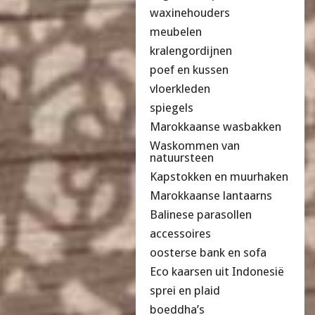
waxinehouders
meubelen
kralengordijnen
poef en kussen
vloerkleden
spiegels
Marokkaanse wasbakken
Waskommen van
natuursteen
Kapstokken en muurhaken
Marokkaanse lantaarns
Balinese parasollen
accessoires
oosterse bank en sofa
Eco kaarsen uit Indonesië
sprei en plaid
boeddha’s