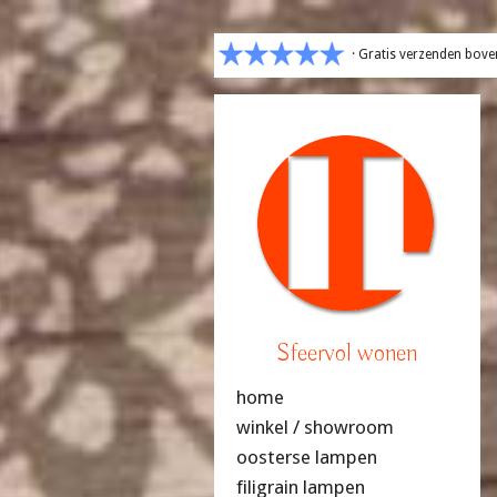
· Gratis verzenden bove
Sfeervol wonen
home
winkel / showroom
oosterse lampen
filigrain lampen