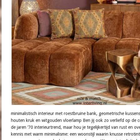
minimalistisch interieur met roestbruine bank, geometrische kussen
houten kruk en witgouden vloerlamp Ben jij ook zo verliefd op de
de jaren ’70 interieurtrend, maar hou je tegelijkertijd van rust en o
kennis met warm minimalisme: een woonstijl waarin knusse retrotin