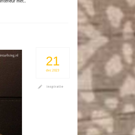
nterieur met..
21
dec
2023
inspiratie