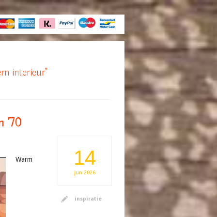
rn interieur"
n ’70
14
Warm
jun
2026
inspiratie