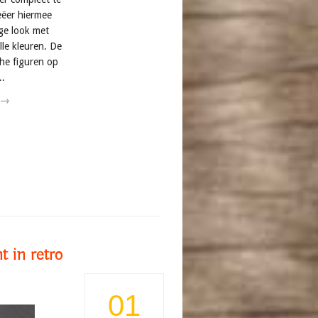
ëer hiermee
ige look met
lle kleuren. De
he figuren op
..
 →
t in retro
01