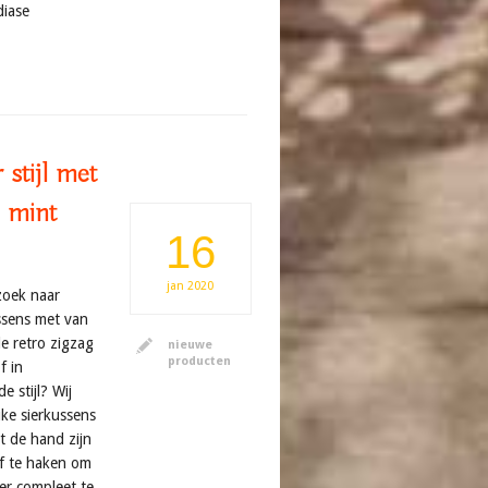
diase
stijl met
, mint
16
jan
2020
zoek naar
ussens met van
e retro zigzag
nieuwe
producten
f in
 stijl? Wij
ke sierkussens
t de hand zijn
of te haken om
er compleet te