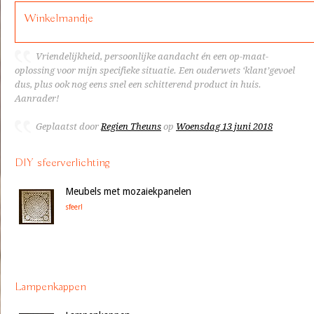
Winkelmandje
Vriendelijkheid, persoonlijke aandacht én een op-maat-
oplossing voor mijn specifieke situatie. Een ouderwets ‘klant’gevoel
dus, plus ook nog eens snel een schitterend product in huis.
Aanrader!
Geplaatst door
Regien Theuns
op
Woensdag 13 juni 2018
DIY sfeerverlichting
Meubels met mozaiekpanelen
sfeer!
Lampenkappen