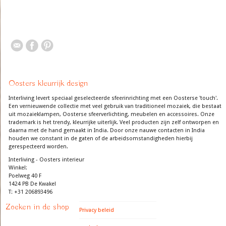
Oosters kleurrijk design
Interliving levert speciaal geselecteerde sfeerinrichting met een Oosterse 'touch'.
Een vernieuwende collectie met veel gebruik van traditioneel mozaiek, die bestaat
uit mozaieklampen, Oosterse sfeerverlichting, meubelen en accessoires. Onze
trademark is het trendy, kleurrijke uiterlijk. Veel producten zijn zelf ontworpen en
daarna met de hand gemaakt in India. Door onze nauwe contacten in India
houden we constant in de gaten of de arbeidsomstandigheden hierbij
gerespecteerd worden.
Interliving - Oosters interieur
Winkel:
Poelweg 40 F
1424 PB De Kwakel
T: +31 206893496
Zoeken in de shop
Privacy beleid