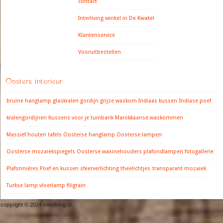
contact
Interliving winkel in De Kwakel
Klantenservice
Vooruitbestellen
Oosters interieur
bruine hanglamp
glaskralen gordijn
grijze waskom
Indiaas kussen
Indiase poef
kralengordijnen
Kussens voor je tuinbank
Marokkaanse waskommen
Massief houten tafels
Oosterse hanglamp
Oosterse lampen
Oosterse mozaiekspiegels
Oosterse waxinehouders
plafondlampen fotogallerie
Plafonnières
Poef en kussen
sfeerverlichting
theelichtjes
transparant mozaiek
Turkse lamp
vloerlamp filigrain
copyright © 2024 interliving.nl