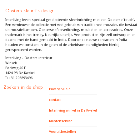
Oosters kleurrijk design
Interliving levert speciaal geselecteerde sfeerinrichting met een Oosterse 'touch'.
Een vernieuwende collectie met veel gebruik van traditioneel mozaiek, die bestaat
uit mozaieklampen, Oosterse sfeerverlichting, meubelen en accessoires. Onze
trademark is het trendy, kleurrijke uiterlijk. Veel producten zijn zelf ontworpen en
daarna met de hand gemaakt in India. Door onze nauwe contacten in India
houden we constant in de gaten of de arbeidsomstandigheden hierbij
gerespecteerd worden.
Interliving - Oosters interieur
Winkel:
Poelweg 40 F
1424 PB De Kwakel
T: +31 206893496
Zoeken in de shop
Privacy beleid
contact
Interliving winkel in De Kwakel
Klantenservice
Vooruitbestellen