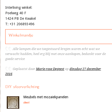
Interliving winkel:
Poelweg 40 F
1424 PB De Kwakel
T: +31 206893496
Winkelmandje
Alle lampen die we toegestuurd kregen waren echt wat we
verwacht hadden, heel erg blij met onze aankopen, bedankt voor de
goede service
Geplaatst door
Marie-rose Degeest
op
dinsdag 27 december
2016
DIY sfeerverlichting
Meubels met mozaiekpanelen
sfeer!