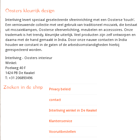
Oosters kleurrijk design
Interliving levert speciaal geselecteerde sfeerinrichting met een Oosterse 'touch'.
Een vernieuwende collectie met veel gebruik van traditioneel mozaiek, die bestaat
uit mozaieklampen, Oosterse sfeerverlichting, meubelen en accessoires. Onze
trademark is het trendy, kleurrijke uiterlijk. Veel producten zijn zelf ontworpen en
daarna met de hand gemaakt in India. Door onze nauwe contacten in India
houden we constant in de gaten of de arbeidsomstandigheden hierbij
gerespecteerd worden.
Interliving - Oosters interieur
Winkel:
Poelweg 40 F
1424 PB De Kwakel
T: +31 206893496
Zoeken in de shop
Privacy beleid
contact
Interliving winkel in De Kwakel
Klantenservice
Vooruitbestellen