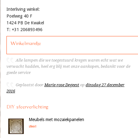
Interliving winkel:
Poelweg 40 F
1424 PB De Kwakel
T: +31 206893496
Winkelmandje
Alle lampen die we toegestuurd kregen waren echt wat we
verwacht hadden, heel erg blij met onze aankopen, bedankt voor de
goede service
Geplaatst door
Marie-rose Degeest
op
dinsdag 27 december
2016
DIY sfeerverlichting
Meubels met mozaiekpanelen
sfeer!