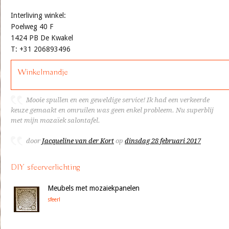
Interliving winkel:
Poelweg 40 F
1424 PB De Kwakel
T: +31 206893496
Winkelmandje
Mooie spullen en een geweldige service! Ik had een verkeerde
keuze gemaakt en omruilen was geen enkel probleem. Nu superblij
met mijn mozaïek salontafel.
door
Jacqueline van der Kort
op
dinsdag 28 februari 2017
DIY sfeerverlichting
Meubels met mozaiekpanelen
sfeer!