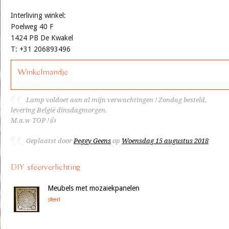
Interliving winkel:
Poelweg 40 F
1424 PB De Kwakel
T: +31 206893496
Winkelmandje
Lamp voldoet aan al mijn verwachtingen ! Zondag besteld,
levering België dinsdagmorgen.
M.a.w TOP !👍
Geplaatst door
Peggy Geens
op
Woensdag 15 augustus 2018
DIY sfeerverlichting
Meubels met mozaiekpanelen
sfeer!