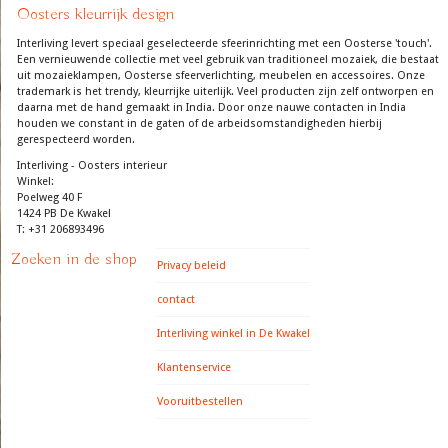
Oosters kleurrijk design
Interliving levert speciaal geselecteerde sfeerinrichting met een Oosterse 'touch'.
Een vernieuwende collectie met veel gebruik van traditioneel mozaiek, die bestaat
uit mozaieklampen, Oosterse sfeerverlichting, meubelen en accessoires. Onze
trademark is het trendy, kleurrijke uiterlijk. Veel producten zijn zelf ontworpen en
daarna met de hand gemaakt in India. Door onze nauwe contacten in India
houden we constant in de gaten of de arbeidsomstandigheden hierbij
gerespecteerd worden.
Interliving - Oosters interieur
Winkel:
Poelweg 40 F
1424 PB De Kwakel
T: +31 206893496
Zoeken in de shop
Privacy beleid
contact
Interliving winkel in De Kwakel
Klantenservice
Vooruitbestellen