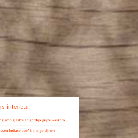
s interieur
anglamp
glaskralen gordijn
grijze waskom
ussen
Indiase poef
kralengordijnen