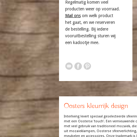
Regelmatig komen veel
producten weer op voorraad.
Mail ons
om welk product
het gaat, en we reserveren
de bestelling. Bij iedere
vooruitbestelling sturen wij
een kadootje mee.
Oosters kleurrijk design
Interliving levert speciaal geselecteerde sfeerin
met een Oosterse 'touch'. Een vernieuwende co
met veel gebruik van traditioneel mozaiek, die
uit mozaieklampen, Oosterse sfeerverlichting,
meubelen en accessoires. Onze trademark is 