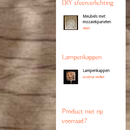
DIY sfeerverlichting
Meubels met
mozaiekpanelen
sfeer!
Lampenkappen
Lampenkappen
oosterse stoffen
Product niet op
voorraad?