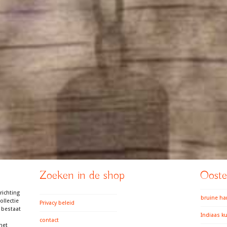
Zoeken in de shop
Ooster
richting
bruine h
llectie
Privacy beleid
 bestaat
Indiaas k
contact
het