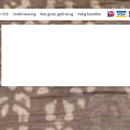
n €50
· Snelle levering
· Niet goed, geld terug
· Veilig bestellen