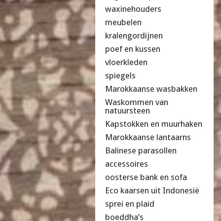
waxinehouders
meubelen
kralengordijnen
poef en kussen
vloerkleden
spiegels
Marokkaanse wasbakken
Waskommen van
natuursteen
Kapstokken en muurhaken
Marokkaanse lantaarns
Balinese parasollen
accessoires
oosterse bank en sofa
Eco kaarsen uit Indonesië
sprei en plaid
boeddha’s