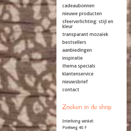
cadeaubonnen
nieuwe producten
sfeerverlichting: stijl en
kleur
transparant mozaïek
bestsellers
aanbiedingen
inspiratie
thema specials
klantenservice
nieuwsbrief
contact
Zoeken in de shop
Interliving winkel:
Poelweg 40 F