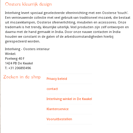
Oosters kleurrijk design
Interliving levert speciaal geselecteerde sfeerinrichting met een Oosterse 'touch'.
Een vernieuwende collectie met veel gebruik van traditioneel mozaiek, die bestaat
uit mozaieklampen, Oosterse sfeerverlichting, meubelen en accessoires. Onze
trademark is het trendy, kleurrijke uiterlijk. Veel producten zijn zelf ontworpen en
daarna met de hand gemaakt in India. Door onze nauwe contacten in India
houden we constant in de gaten of de arbeidsomstandigheden hierbij
gerespecteerd worden.
Interliving - Oosters interieur
Winkel:
Poelweg 40 F
1424 PB De Kwakel
T: +31 206893496
Zoeken in de shop
Privacy beleid
contact
Interliving winkel in De Kwakel
Klantenservice
Vooruitbestellen