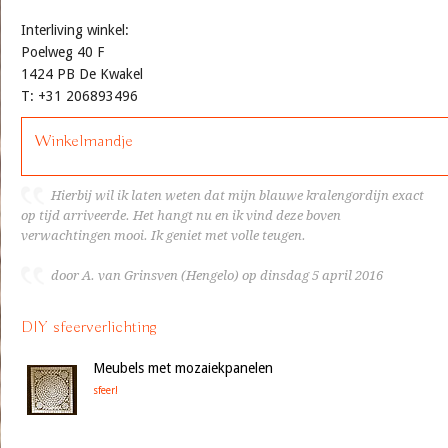
Interliving winkel:
Poelweg 40 F
1424 PB De Kwakel
T: +31 206893496
Winkelmandje
Hierbij wil ik laten weten dat mijn blauwe kralengordijn exact
op tijd arriveerde. Het hangt nu en ik vind deze boven
verwachtingen mooi. Ik geniet met volle teugen.
door A. van Grinsven (Hengelo) op dinsdag 5 april 2016
DIY sfeerverlichting
Meubels met mozaiekpanelen
sfeer!