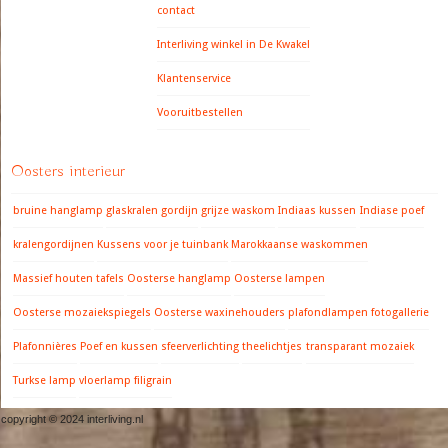
contact
Interliving winkel in De Kwakel
Klantenservice
Vooruitbestellen
Oosters interieur
bruine hanglamp
glaskralen gordijn
grijze waskom
Indiaas kussen
Indiase poef
kralengordijnen
Kussens voor je tuinbank
Marokkaanse waskommen
Massief houten tafels
Oosterse hanglamp
Oosterse lampen
Oosterse mozaiekspiegels
Oosterse waxinehouders
plafondlampen fotogallerie
Plafonnières
Poef en kussen
sfeerverlichting
theelichtjes
transparant mozaiek
Turkse lamp
vloerlamp filigrain
copyright © 2024 interliving.nl