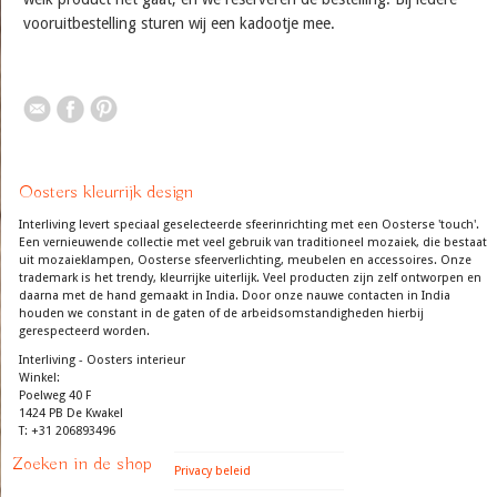
vooruitbestelling sturen wij een kadootje mee.
Oosters kleurrijk design
Interliving levert speciaal geselecteerde sfeerinrichting met een Oosterse 'touch'.
Een vernieuwende collectie met veel gebruik van traditioneel mozaiek, die bestaat
uit mozaieklampen, Oosterse sfeerverlichting, meubelen en accessoires. Onze
trademark is het trendy, kleurrijke uiterlijk. Veel producten zijn zelf ontworpen en
daarna met de hand gemaakt in India. Door onze nauwe contacten in India
houden we constant in de gaten of de arbeidsomstandigheden hierbij
gerespecteerd worden.
Interliving - Oosters interieur
Winkel:
Poelweg 40 F
1424 PB De Kwakel
T: +31 206893496
Zoeken in de shop
Privacy beleid