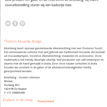
vooruitbestelling sturen wij een kadootje mee.
Oosters kleurrijk design
Interliving levert speciaal geselecteerde sfeerinrichting met een Oosterse 'touch'.
Een vernieuwende collectie met veel gebruik van traditioneel mozaiek, die bestaat
uit mozaieklampen, Oosterse sfeerverlichting, meubelen en accessoires. Onze
trademark is het trendy, kleurrijke uiterlijk. Veel producten zijn zelf ontworpen en
daarna met de hand gemaakt in India. Door onze nauwe contacten in India
houden we constant in de gaten of de arbeidsomstandigheden hierbij
gerespecteerd worden.
Interliving - Oosters interieur
Winkel:
Poelweg 40 F
1424 PB De Kwakel
T: +31 206893496
Zoeken in de shop
Privacy beleid