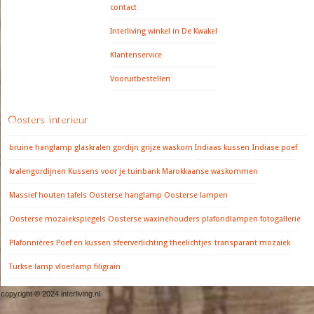
contact
Interliving winkel in De Kwakel
Klantenservice
Vooruitbestellen
Oosters interieur
bruine hanglamp
glaskralen gordijn
grijze waskom
Indiaas kussen
Indiase poef
kralengordijnen
Kussens voor je tuinbank
Marokkaanse waskommen
Massief houten tafels
Oosterse hanglamp
Oosterse lampen
Oosterse mozaiekspiegels
Oosterse waxinehouders
plafondlampen fotogallerie
Plafonnières
Poef en kussen
sfeerverlichting
theelichtjes
transparant mozaiek
Turkse lamp
vloerlamp filigrain
copyright © 2024 interliving.nl