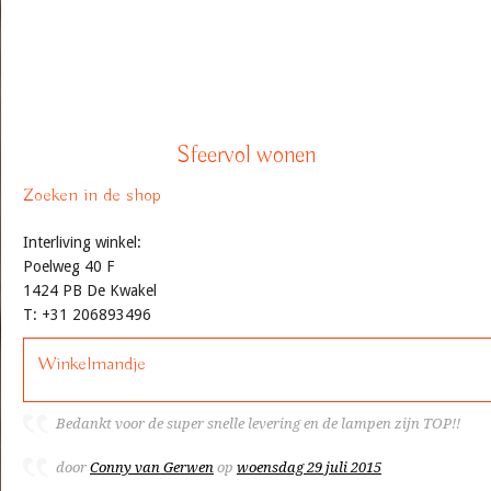
Sfeervol wonen
Zoeken in de shop
Interliving winkel:
Poelweg 40 F
1424 PB De Kwakel
T: +31 206893496
Winkelmandje
Bedankt voor de super snelle levering en de lampen zijn TOP!!
door
Conny van Gerwen
op
woensdag 29 juli 2015