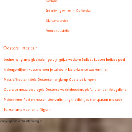
contact
Interliving winkel in De Kwakel
Klantenservice
Vooruitbestellen
Oosters interieur
bruine hanglamp
glaskralen gordijn
grijze waskom
Indiaas kussen
Indiase poef
kralengordijnen
Kussens voor je tuinbank
Marokkaanse waskommen
Massief houten tafels
Oosterse hanglamp
Oosterse lampen
Oosterse mozaiekspiegels
Oosterse waxinehouders
plafondlampen fotogallerie
Plafonnières
Poef en kussen
sfeerverlichting
theelichtjes
transparant mozaiek
Turkse lamp
vloerlamp filigrain
copyright © 2024 interliving.nl