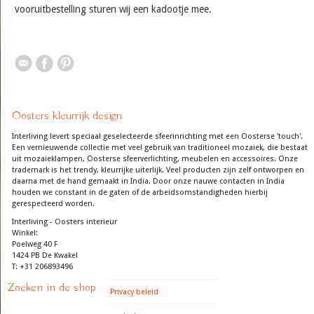
vooruitbestelling sturen wij een kadootje mee.
Oosters kleurrijk design
Interliving levert speciaal geselecteerde sfeerinrichting met een Oosterse 'touch'.
Een vernieuwende collectie met veel gebruik van traditioneel mozaiek, die bestaat
uit mozaieklampen, Oosterse sfeerverlichting, meubelen en accessoires. Onze
trademark is het trendy, kleurrijke uiterlijk. Veel producten zijn zelf ontworpen en
daarna met de hand gemaakt in India. Door onze nauwe contacten in India
houden we constant in de gaten of de arbeidsomstandigheden hierbij
gerespecteerd worden.
Interliving - Oosters interieur
Winkel:
Poelweg 40 F
1424 PB De Kwakel
T: +31 206893496
Zoeken in de shop
Privacy beleid