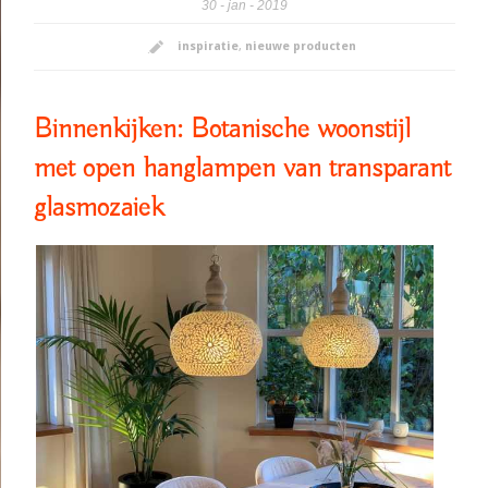
30
jan
2019
inspiratie
,
nieuwe producten
Binnenkijken: Botanische woonstijl
met open hanglampen van transparant
glasmozaiek